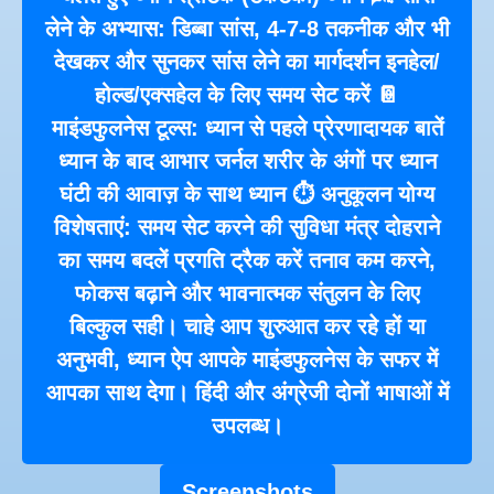
लेने के अभ्यास: डिब्बा सांस, 4-7-8 तकनीक और भी
देखकर और सुनकर सांस लेने का मार्गदर्शन इनहेल/
होल्ड/एक्सहेल के लिए समय सेट करें 📔
माइंडफुलनेस टूल्स: ध्यान से पहले प्रेरणादायक बातें
ध्यान के बाद आभार जर्नल शरीर के अंगों पर ध्यान
घंटी की आवाज़ के साथ ध्यान ⏱️ अनुकूलन योग्य
विशेषताएं: समय सेट करने की सुविधा मंत्र दोहराने
का समय बदलें प्रगति ट्रैक करें तनाव कम करने,
फोकस बढ़ाने और भावनात्मक संतुलन के लिए
बिल्कुल सही। चाहे आप शुरुआत कर रहे हों या
अनुभवी, ध्यान ऐप आपके माइंडफुलनेस के सफर में
आपका साथ देगा। हिंदी और अंग्रेजी दोनों भाषाओं में
उपलब्ध।
Screenshots