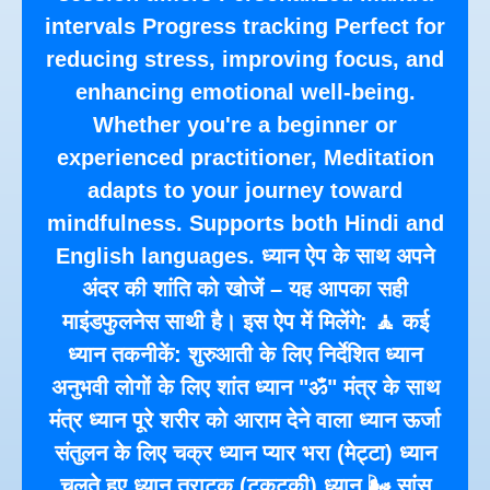
intervals Progress tracking Perfect for
reducing stress, improving focus, and
enhancing emotional well-being.
Whether you're a beginner or
experienced practitioner, Meditation
adapts to your journey toward
mindfulness. Supports both Hindi and
English languages. ध्यान ऐप के साथ अपने
अंदर की शांति को खोजें – यह आपका सही
माइंडफुलनेस साथी है। इस ऐप में मिलेंगे: 🧘 कई
ध्यान तकनीकें: शुरुआती के लिए निर्देशित ध्यान
अनुभवी लोगों के लिए शांत ध्यान "ॐ" मंत्र के साथ
मंत्र ध्यान पूरे शरीर को आराम देने वाला ध्यान ऊर्जा
संतुलन के लिए चक्र ध्यान प्यार भरा (मेट्टा) ध्यान
चलते हुए ध्यान त्राटक (टकटकी) ध्यान 🌬️ सांस