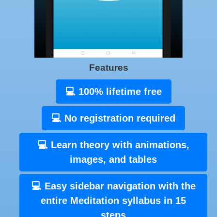
Features
💻 100% lifetime free
💻 No registration required
💻 Learn theory with animations,
images, and tables
💻 Easy sidebar navigation with the
entire Meditation syllabus in 15
steps