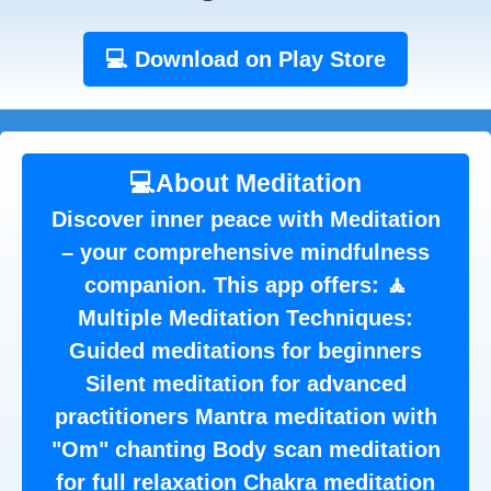
💻 Download on Play Store
💻About Meditation
Discover inner peace with Meditation
– your comprehensive mindfulness
companion. This app offers: 🧘
Multiple Meditation Techniques:
Guided meditations for beginners
Silent meditation for advanced
practitioners Mantra meditation with
"Om" chanting Body scan meditation
for full relaxation Chakra meditation